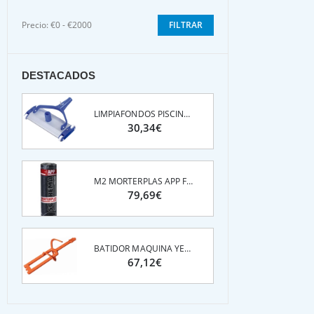
Precio:
€0 - €2000
FILTRAR
DESTACADOS
LIMPIAFONDOS PISCINAS ALUMINIO C/ PALOMILLA 45 CM
30,34€
M2 MORTERPLAS APP FP 3KG 13M2*ROLLO
79,69€
BATIDOR MAQUINA YESO- MEZCLADOR G4 REFORZADO PFT
67,12€