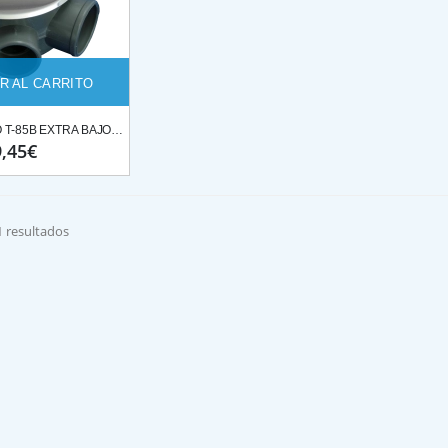
R AL CARRITO
BOTE SINFONICO T-85B EXTRA BAJO PROLONGAR T/ EXPAN
9,45€
 resultados