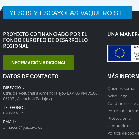
YESOS Y ESCAYOLAS VAQUERO S.L.
PROYECTO COFINANCIADO POR EL
UNA MANERA
FONDO EUROPEO DE DESARROLLO
REGIONAL
INFORMACIÓN ADICIONAL
DATOS DE CONTACTO
MÁS INFOR
DIRECCIÓN:
Quienes somos
Ctra. de Aceuchal a Almendralejo.- EX-105 KM 75,00 ,
Aviso Legal
06207 , Aceuchal (Badajoz)
Condiciones de 
TELÉFONO:
Política de priva
670665957
Protección a
EMAIL:
compradores
almacen@yescava.es
Política de cooki