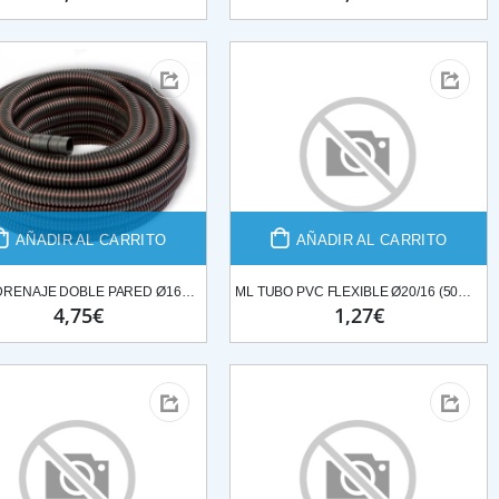
AÑADIR AL CARRITO
AÑADIR AL CARRITO
TUBO DRENAJE DOBLE PARED Ø160-25ML*ROLLO
ML TUBO PVC FLEXIBLE Ø20/16 (50MT ROLLOS)
4,75€
1,27€