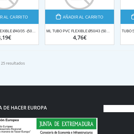
R AL CARRITO
AÑADIR AL CARRITO
ML TUBO PVC FLEXIBLE Ø40/35 -(50MT ROLLO)
ML TUBO PVC FLEXIBLE Ø50/43 (50MT ROLLO)
3,19€
4,76€
 25 resultados
 DE HACER EUROPA