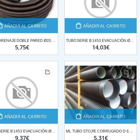
AÑADIR AL CARRITO
AÑADIR AL CARRITO
TUBO DRENAJE DOBLE PARED Ø200 25ML* ROLLO
TUBO SERIE B 1453 EVACUACIÓN Ø125*3ML
5,75€
14,03€
AÑADIR AL CARRITO
AÑADIR AL CARRITO
TUBO SERIE B 1453 EVACUACIÓN Ø90*3ML
ML TUBO STO,PE CORRUGADO D 6.20ML SN8 Ø160
9,37€
5,31€