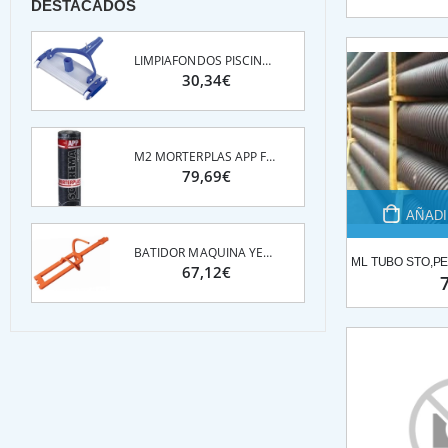
DESTACADOS
LIMPIAFONDOS PISCINAS ALUMINIO C/ PALOMILLA 45 CM
30,34€
M2 MORTERPLAS APP FP 3KG 13M2*ROLLO
79,69€
AÑADI
BATIDOR MAQUINA YESO- MEZCLADOR G4 REFORZADO PFT
67,12€