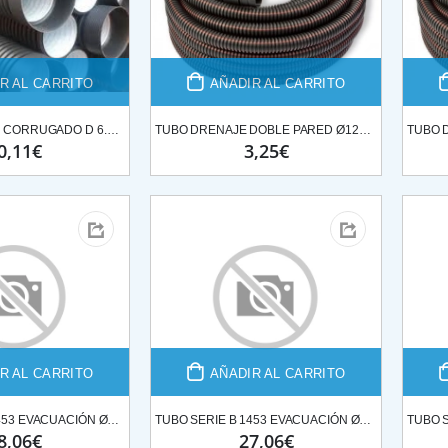
R AL CARRITO
AÑADIR AL CARRITO
ML TUBO STO,PE CORRUGADO D 6.15ML SN8 Ø315
TUBO DRENAJE DOBLE PARED Ø125-50ML*ROLLO
0,11€
3,25€
R AL CARRITO
AÑADIR AL CARRITO
TUBO SERIE B 1453 EVACUACIÓN Ø160*3ML
TUBO SERIE B 1453 EVACUACIÓN Ø200*3ML
8,06€
27,06€