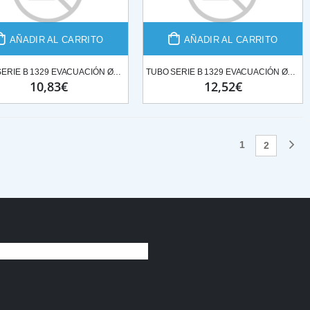
AÑADIR AL CARRITO
AÑADIR AL CARRITO
TUBO SERIE B 1329 EVACUACIÓN Ø110*3ML
TUBO SERIE B 1329 EVACUACIÓN Ø125*3ML
10,83€
12,52€
1
1
2