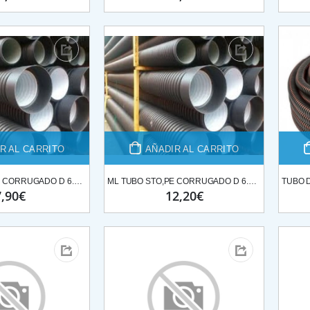
LIMPIAFONDOS PISCINAS ALUMINIO C/ PALOMILLA 45 CM
LIMPIAFONDOS PISCINAS ALUMINIO C/ PALOMILLA 45 CM
30,34€
30,34€
M2 MORTERPLAS APP FP 3KG 13M2*ROLLO
M2 MORTERPLAS APP FP 3KG 13M2*ROLLO
79,69€
79,69€
R AL CARRITO
AÑADIR AL CARRITO
BATIDOR MAQUINA YESO- MEZCLADOR G4 REFORZADO PFT
BATIDOR MAQUINA YESO- MEZCLADOR G4 REFORZADO PFT
ML TUBO STO,PE CORRUGADO D 6.20ML SN8 Ø200
ML TUBO STO,PE CORRUGADO D 6.20ML SN8 Ø250
67,12€
67,12€
7,90€
12,20€