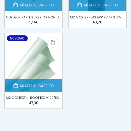
AÑADIR AL CARRITO
AÑADIR AL CARRITO
BATIDOR MAQUINA YESO- MEZCLADOR G4 REFORZADO PFT
BATIDOR MAQUINA YESO- MEZCLADOR G4 REFORZADO PFT
67,12€
67,12€
CUELGUE PARTE SUPERIOR NONIUS 530/630mm
M2 MORTERPLAS APP FV 4KG 10M2*ROLLO
1,16€
63,2€
NOVEDAD
AÑADIR AL CARRITO
M2 GEOTEXTIL- ROOFTEX V 120/1100 (55m2*ROLLO) POLIESTER
47,3€