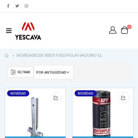
0
NOVEDADES DE YESOS Y ESCAYOLAS VAQUERO S.L.
FILTRAR
LIMPIAFONDOS PISCINAS ALUMINIO C/ PALOMILLA 45 CM
LIMPIAFONDOS PISCINAS ALUMINIO C/ PALOMILLA 45 CM
NOVEDAD
NOVEDAD
30,34€
30,34€
M2 MORTERPLAS APP FP 3KG 13M2*ROLLO
M2 MORTERPLAS APP FP 3KG 13M2*ROLLO
79,69€
79,69€