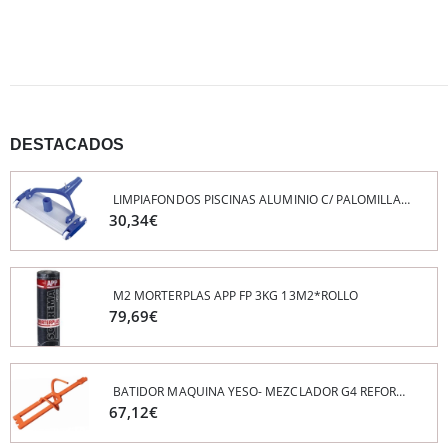
DESTACADOS
CUELGUE PARTE SUPERIOR NONIUS 530/630mm
LIMPIAFONDOS PISCINAS ALUMINIO C/ PALOMILLA 45 CM
30,34€
1,16€
M2 MORTERPLAS APP FP 3KG 13M2*ROLLO
M2 MORTERPLAS APP FV 4KG 10M2*ROLLO
79,69€
63,2€
BATIDOR MAQUINA YESO- MEZCLADOR G4 REFORZADO PFT
M2 GEOTEXTIL- ROOFTEX V 120/1100 (55m2*ROLLO) POLIESTER
67,12€
47,3€