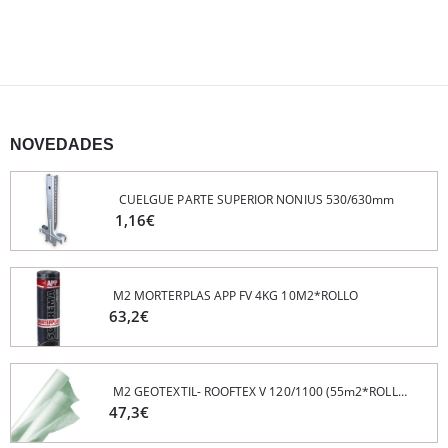
NOVEDADES
CUELGUE PARTE SUPERIOR NONIUS 530/630mm
LIMPIAFONDOS PISCINAS ALUMINIO C/ PALOMILLA 45 CM
30,34€
1,16€
M2 MORTERPLAS APP FP 3KG 13M2*ROLLO
M2 MORTERPLAS APP FV 4KG 10M2*ROLLO
79,69€
63,2€
BATIDOR MAQUINA YESO- MEZCLADOR G4 REFORZADO PFT
M2 GEOTEXTIL- ROOFTEX V 120/1100 (55m2*ROLLO) POLIESTER
67,12€
47,3€