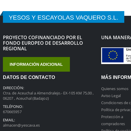
YESOS Y ESCAYOLAS VAQUERO S.L.
PROYECTO COFINANCIADO POR EL
UNA MANERA
FONDO EUROPEO DE DESARROLLO
REGIONAL
INFORMACIÓN ADICIONAL
DATOS DE CONTACTO
MÁS INFOR
DIRECCIÓN:
Quienes somos
Ctra. de Aceuchal a Almendralejo.- EX-105 KM 75,00 ,
Aviso Legal
06207 , Aceuchal (Badajoz)
Condiciones de 
TELÉFONO:
Política de priva
670665957
Protección a
EMAIL:
compradores
almacen@yescava.es
Política de cooki