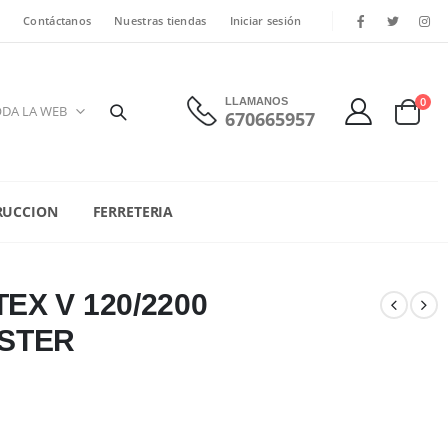
Contáctanos
Nuestras tiendas
Iniciar sesión
0
LLAMANOS
670665957
RUCCION
FERRETERIA
EX V 120/2200
ESTER