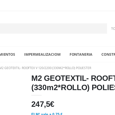
MIENTOS
IMPERMEALIZACIOM
FONTANERIA
CONST
M2 GEOTEXTIL- ROOFTEX V 120/2200 (330M2*ROLLO) POLIESTER
M2 GEOTEXTIL- ROOFT
(330m2*ROLLO) POLI
247,5
€
El M² sale a 0.75 €